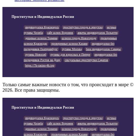
Проститутки и Индивидуалки России
индивидуалки Красноярск
проститутки города в иркутске
ночные
путаны Челяба
сайт шлюх Воронеж
анкеты индивидуалок Тольятти
дешевые шлюхи Тюмени
шлюхи города Новогороде
проверенные
шлюхи Краснодар
проверенные шлюхи Казани
индивидуалки без
посредников Екатеринбург
путаны Москва
база индивидуалок Самары
путаны Новосиб
путаны для взрослых в Питере
индивидуалки без
посредников Ростов на Дону
сексуальные проститутки Саратов
https://7k-casino-4h.top
Только самые важные новости о том, что происходит в мире ©
2026. Все права защищены.
Проститутки и Индивидуалки России
индивидуалки Красноярск
проститутки города в иркутске
ночные
путаны Челяба
сайт шлюх Воронеж
анкеты индивидуалок Тольятти
дешевые шлюхи Тюмени
шлюхи города Новогороде
проверенные
шлюхи Краснодар
проверенные шлюхи Казани
индивидуалки без