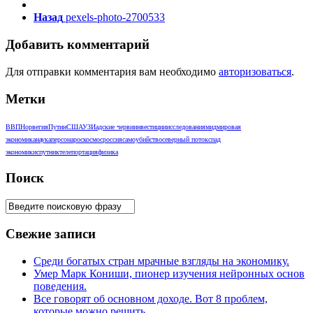
Назад
pexels-photo-2700533
Добавить комментарий
Для отправки комментария вам необходимо
авторизоваться
.
Метки
ВВП
Норвегия
Путин
США
УЗИ
адские черви
инвестиции
исследования
мид
мировая
экономика
наука
персона
роскосмос
россия
самоубийство
северный поток
спад
экономики
спутник
телепортация
физика
Поиск
Свежие записи
Среди богатых стран мрачные взгляды на экономику.
Умер Марк Кониши, пионер изучения нейронных основ
поведения.
Все говорят об основном доходе. Вот 8 проблем,
которые можно решить.