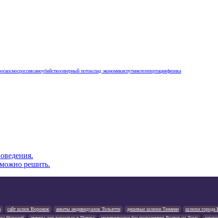
роскосмос
россия
самоубийство
северный поток
спад экономики
спутник
телепортация
физика
оведения.
 можно решить.
а
сайт шлюх Воронеж
анкеты индивидуалок Тольятти
дешевые шлюхи Тюмени
шлюхи города 
ны Новосиб
путаны для взрослых в Питере
индивидуалки без посредников Ростов на Дону
сексу