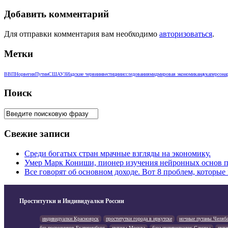
Добавить комментарий
Для отправки комментария вам необходимо
авторизоваться
.
Метки
ВВП
Норвегия
Путин
США
УЗИ
адские черви
инвестиции
исследования
мид
мировая экономика
наука
персона
Поиск
Свежие записи
Среди богатых стран мрачные взгляды на экономику.
Умер Марк Кониши, пионер изучения нейронных основ п
Все говорят об основном доходе. Вот 8 проблем, которые
Проститутки и Индивидуалки России
индивидуалки Красноярск
проститутки города в иркутске
ночные путаны Челяб
без посредников Екатеринбург
путаны Москва
база индивидуалок Самары
пута