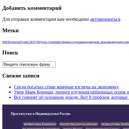
Добавить комментарий
Для отправки комментария вам необходимо
авторизоваться
.
Метки
ВВП
Норвегия
Путин
США
УЗИ
адские черви
инвестиции
исследования
мид
мировая экономика
наука
персона
Поиск
Свежие записи
Среди богатых стран мрачные взгляды на экономику.
Умер Марк Кониши, пионер изучения нейронных основ п
Все говорят об основном доходе. Вот 8 проблем, которые
Проститутки и Индивидуалки России
индивидуалки Красноярск
проститутки города в иркутске
ночные путаны Челяб
без посредников Екатеринбург
путаны Москва
база индивидуалок Самары
пута