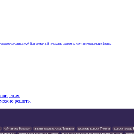
роскосмос
россия
самоубийство
северный поток
спад экономики
спутник
телепортация
физика
оведения.
 можно решить.
а
сайт шлюх Воронеж
анкеты индивидуалок Тольятти
дешевые шлюхи Тюмени
шлюхи города 
ны Новосиб
путаны для взрослых в Питере
индивидуалки без посредников Ростов на Дону
сексу