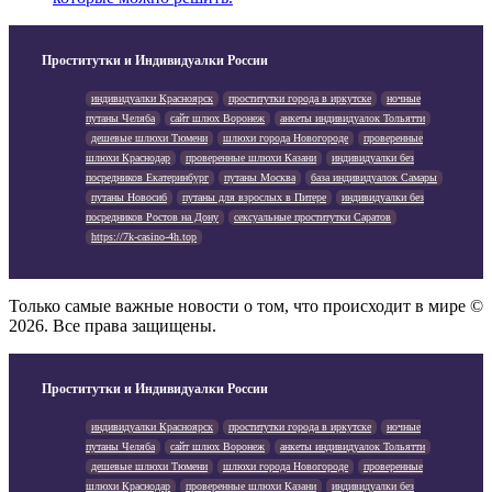
Проститутки и Индивидуалки России
индивидуалки Красноярск
проститутки города в иркутске
ночные
путаны Челяба
сайт шлюх Воронеж
анкеты индивидуалок Тольятти
дешевые шлюхи Тюмени
шлюхи города Новогороде
проверенные
шлюхи Краснодар
проверенные шлюхи Казани
индивидуалки без
посредников Екатеринбург
путаны Москва
база индивидуалок Самары
путаны Новосиб
путаны для взрослых в Питере
индивидуалки без
посредников Ростов на Дону
сексуальные проститутки Саратов
https://7k-casino-4h.top
Только самые важные новости о том, что происходит в мире ©
2026. Все права защищены.
Проститутки и Индивидуалки России
индивидуалки Красноярск
проститутки города в иркутске
ночные
путаны Челяба
сайт шлюх Воронеж
анкеты индивидуалок Тольятти
дешевые шлюхи Тюмени
шлюхи города Новогороде
проверенные
шлюхи Краснодар
проверенные шлюхи Казани
индивидуалки без