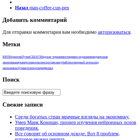
Назад
man-coffee-cup-pen
Добавить комментарий
Для отправки комментария вам необходимо
авторизоваться
.
Метки
ВВП
Норвегия
Путин
США
УЗИ
адские черви
инвестиции
исследования
мид
мировая
экономика
наука
персона
роскосмос
россия
самоубийство
северный поток
спад
экономики
спутник
телепортация
физика
Поиск
Свежие записи
Среди богатых стран мрачные взгляды на экономику.
Умер Марк Кониши, пионер изучения нейронных основ
поведения.
Все говорят об основном доходе. Вот 8 проблем,
которые можно решить.