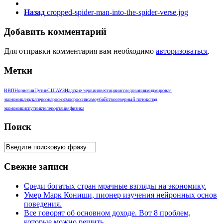
Назад
cropped-spider-man-into-the-spider-verse.jpg
Добавить комментарий
Для отправки комментария вам необходимо
авторизоваться
.
Метки
ВВП
Норвегия
Путин
США
УЗИ
адские черви
инвестиции
исследования
мид
мировая
экономика
наука
персона
роскосмос
россия
самоубийство
северный поток
спад
экономики
спутник
телепортация
физика
Поиск
Свежие записи
Среди богатых стран мрачные взгляды на экономику.
Умер Марк Кониши, пионер изучения нейронных основ
поведения.
Все говорят об основном доходе. Вот 8 проблем,
которые можно решить.