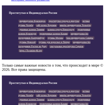
Проститутки и Индивидуалки России
индивидуалки Красноярск
проститутки города в иркутске
ночные
путаны Челяба
сайт шлюх Воронеж
анкеты индивидуалок Тольятти
дешевые шлюхи Тюмени
шлюхи города Новогороде
проверенные
шлюхи Краснодар
проверенные шлюхи Казани
индивидуалки без
посредников Екатеринбург
путаны Москва
база индивидуалок Самары
путаны Новосиб
путаны для взрослых в Питере
индивидуалки без
посредников Ростов на Дону
сексуальные проститутки Саратов
https://7k-casino-4h.top
Только самые важные новости о том, что происходит в мире ©
2026. Все права защищены.
Проститутки и Индивидуалки России
индивидуалки Красноярск
проститутки города в иркутске
ночные
путаны Челяба
сайт шлюх Воронеж
анкеты индивидуалок Тольятти
дешевые шлюхи Тюмени
шлюхи города Новогороде
проверенные
шлюхи Краснодар
проверенные шлюхи Казани
индивидуалки без