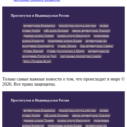
Проститутки и Индивидуалки России
индивидуалки Красноярск
проститутки города в иркутске
ночные
путаны Челяба
сайт шлюх Воронеж
анкеты индивидуалок Тольятти
дешевые шлюхи Тюмени
шлюхи города Новогороде
проверенные
шлюхи Краснодар
проверенные шлюхи Казани
индивидуалки без
посредников Екатеринбург
путаны Москва
база индивидуалок Самары
путаны Новосиб
путаны для взрослых в Питере
индивидуалки без
посредников Ростов на Дону
сексуальные проститутки Саратов
https://7k-casino-4h.top
Только самые важные новости о том, что происходит в мире ©
2026. Все права защищены.
Проститутки и Индивидуалки России
индивидуалки Красноярск
проститутки города в иркутске
ночные
путаны Челяба
сайт шлюх Воронеж
анкеты индивидуалок Тольятти
дешевые шлюхи Тюмени
шлюхи города Новогороде
проверенные
шлюхи Краснодар
проверенные шлюхи Казани
индивидуалки без