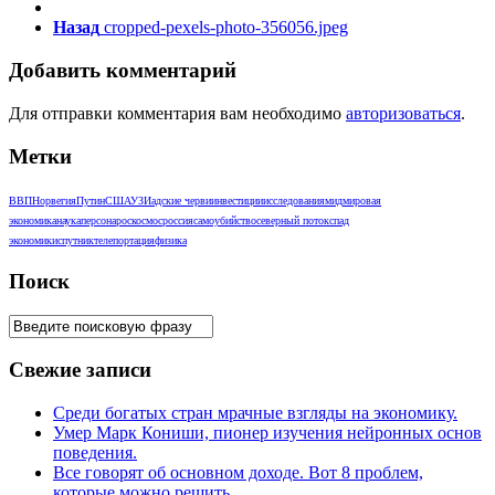
Назад
cropped-pexels-photo-356056.jpeg
Добавить комментарий
Для отправки комментария вам необходимо
авторизоваться
.
Метки
ВВП
Норвегия
Путин
США
УЗИ
адские черви
инвестиции
исследования
мид
мировая
экономика
наука
персона
роскосмос
россия
самоубийство
северный поток
спад
экономики
спутник
телепортация
физика
Поиск
Свежие записи
Среди богатых стран мрачные взгляды на экономику.
Умер Марк Кониши, пионер изучения нейронных основ
поведения.
Все говорят об основном доходе. Вот 8 проблем,
которые можно решить.