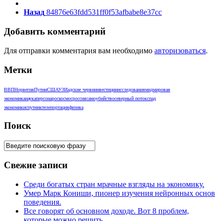
Назад
84876e63fdd531ff0f53afbabe8e37cc
Добавить комментарий
Для отправки комментария вам необходимо
авторизоваться
.
Метки
ВВП
Норвегия
Путин
США
УЗИ
адские черви
инвестиции
исследования
мид
мировая
экономика
наука
персона
роскосмос
россия
самоубийство
северный поток
спад
экономики
спутник
телепортация
физика
Поиск
Свежие записи
Среди богатых стран мрачные взгляды на экономику.
Умер Марк Кониши, пионер изучения нейронных основ
поведения.
Все говорят об основном доходе. Вот 8 проблем,
которые можно решить.