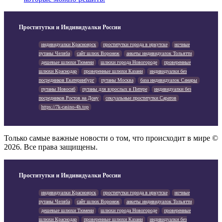
Проститутки и Индивидуалки России
индивидуалки Красноярск
проститутки города в иркутске
ночные
путаны Челяба
сайт шлюх Воронеж
анкеты индивидуалок Тольятти
дешевые шлюхи Тюмени
шлюхи города Новогороде
проверенные
шлюхи Краснодар
проверенные шлюхи Казани
индивидуалки без
посредников Екатеринбург
путаны Москва
база индивидуалок Самары
путаны Новосиб
путаны для взрослых в Питере
индивидуалки без
посредников Ростов на Дону
сексуальные проститутки Саратов
https://7k-casino-4h.top
Только самые важные новости о том, что происходит в мире ©
2026. Все права защищены.
Проститутки и Индивидуалки России
индивидуалки Красноярск
проститутки города в иркутске
ночные
путаны Челяба
сайт шлюх Воронеж
анкеты индивидуалок Тольятти
дешевые шлюхи Тюмени
шлюхи города Новогороде
проверенные
шлюхи Краснодар
проверенные шлюхи Казани
индивидуалки без