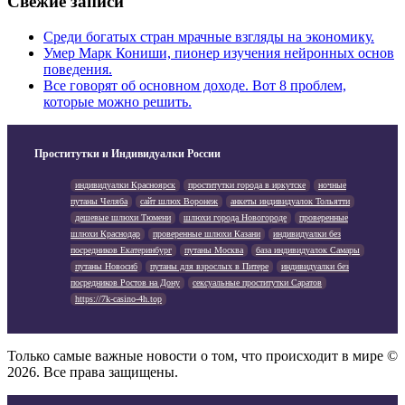
Свежие записи
Среди богатых стран мрачные взгляды на экономику.
Умер Марк Кониши, пионер изучения нейронных основ
поведения.
Все говорят об основном доходе. Вот 8 проблем,
которые можно решить.
Проститутки и Индивидуалки России
индивидуалки Красноярск
проститутки города в иркутске
ночные
путаны Челяба
сайт шлюх Воронеж
анкеты индивидуалок Тольятти
дешевые шлюхи Тюмени
шлюхи города Новогороде
проверенные
шлюхи Краснодар
проверенные шлюхи Казани
индивидуалки без
посредников Екатеринбург
путаны Москва
база индивидуалок Самары
путаны Новосиб
путаны для взрослых в Питере
индивидуалки без
посредников Ростов на Дону
сексуальные проститутки Саратов
https://7k-casino-4h.top
Только самые важные новости о том, что происходит в мире ©
2026. Все права защищены.