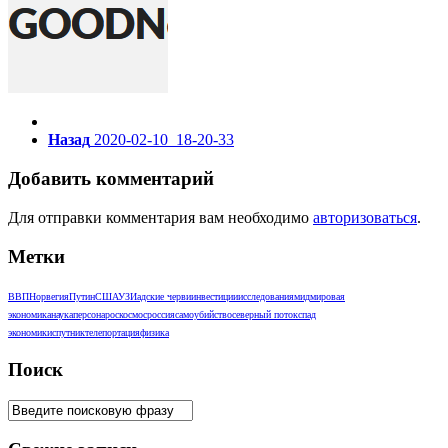
Назад
2020-02-10_18-20-33
Добавить комментарий
Для отправки комментария вам необходимо
авторизоваться
.
Метки
ВВП
Норвегия
Путин
США
УЗИ
адские черви
инвестиции
исследования
мид
мировая
экономика
наука
персона
роскосмос
россия
самоубийство
северный поток
спад
экономики
спутник
телепортация
физика
Поиск